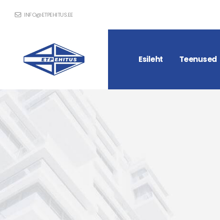
INFO@ETPEHITUS.EE
Esileht
Teenused