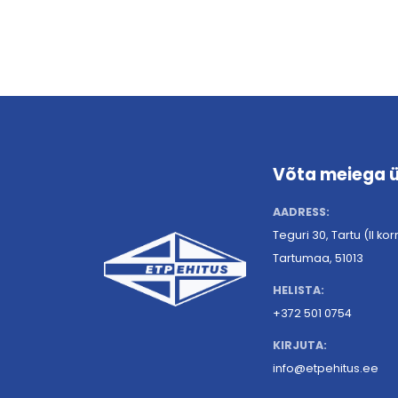
Võta meiega 
AADRESS:
Teguri 30, Tartu (II ko
Tartumaa, 51013
HELISTA:
+372 501 0754
KIRJUTA:
info@etpehitus.ee