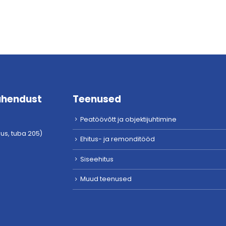
ühendust
Teenused
Peatöövõtt ja objektijuhtimine
rrus, tuba 205)
Ehitus- ja remonditööd
Siseehitus
Muud teenused